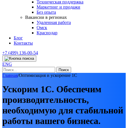
Техническая поддержка
Маркетинг и продажи
Без опыта
Вакансии в регионах
Удаленная работа
Омск
Краснодар
Блог
Контакты
+7 (499) 136-00-54
ENG
Найти:
Главная
/
Оптимизация и ускорение 1С
Ускорим 1С. Обеспечим
производительность,
необходимую для стабильной
работы вашего бизнеса.