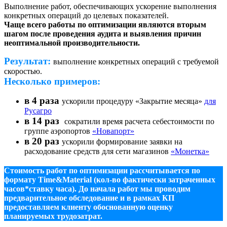
Выполнение работ, обеспечивающих ускорение выполнения
конкретных операций до целевых показателей.
Чаще всего работы по оптимизации являются вторым
шагом после проведения аудита и выявления причин
неоптимальной производительности.
Результат:
выполнение конкретных операций с требуемой
скоростью.
Несколько примеров
:
в 4 раза
ускорили процедуру «Закрытие месяца»
для
Русагро
в 14 раз
сократили время расчета себестоимости по
группе аэропортов
«Новапорт»
в 20 раз
ускорили формирование заявки на
расходование средств для сети магазинов
«Монетка»
Стоимость работ по оптимизации рассчитывается по
формату Time&Material (кол-во фактически затраченных
часов*ставку часа). До начала работ мы проводим
предварительное обследование и в рамках КП
предоставляем клиенту обоснованную оценку
планируемых трудозатрат.