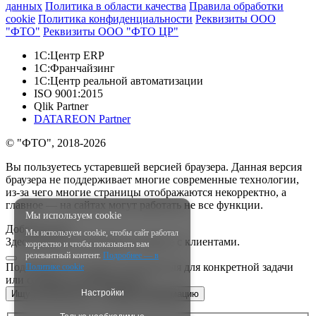
данных
Политика в области качества
Правила обработки
cookie
Политика конфиденциальности
Реквизиты ООО
"ФТО"
Реквизиты ООО "ФТО ЦР"
1С:Центр ERP
1С:Франчайзинг
1С:Центр реальной автоматизации
ISO 9001:2015
Qlik Partner
DATAREON Partner
© "ФТО", 2018-2026
Вы пользуетесь устаревшей версией браузера. Данная версия
браузера не поддерживает многие современные технологии,
из-за чего многие страницы отображаются некорректно, а
главное — на сайтах могут работать не все функции.
Мы используем cookie
Добрый день!
Мы используем cookie, чтобы сайт работал
Здесь Даниил, менеджер по работе с клиентами.
корректно и чтобы показывать вам
релевантный контент.
Подробнее — в
Подскажите, вы ищете исполнителя для конкретной задачи
Политике cookie
или собираете информацию?
Настройки
Ищу исполнителя
Собираю информацию