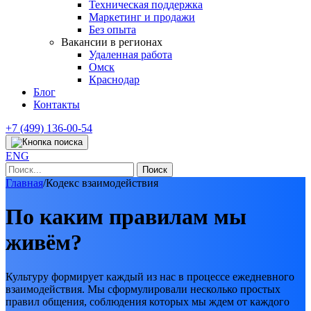
Техническая поддержка
Маркетинг и продажи
Без опыта
Вакансии в регионах
Удаленная работа
Омск
Краснодар
Блог
Контакты
+7 (499) 136-00-54
ENG
Найти:
Главная
/
Кодекс взаимодействия
По каким правилам мы
живём?
Культуру формирует каждый из нас в процессе ежедневного
взаимодействия. Мы сформулировали несколько простых
правил общения, соблюдения которых мы ждем от каждого