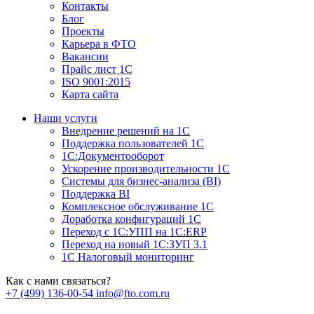
Контакты
Блог
Проекты
Карьера в ФТО
Вакансии
Прайс лист 1С
ISO 9001:2015
Карта сайта
Наши услуги
Внедрение решений на 1С
Поддержка пользователей 1С
1С:Документооборот
Ускорение производительности 1С
Системы для бизнес-анализа (BI)
Поддержка BI
Комплексное обслуживание 1С
Доработка конфигураций 1С
Переход с 1С:УПП на 1С:ERP
Переход на новый 1C:ЗУП 3.1
1С Налоговый мониторинг
Как с нами связаться?
+7 (499) 136-00-54
info@fto.com.ru