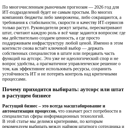
По многочисленным рыночным прогнозам — 2026 год для
ИТ-подразделений будет не самым простым. Во многих
компаниях бюджеты либо заморожены, либо сокращаются, а
требования к стабильности, скорости и качеству ИТ-сервисов
только растут. Руководители режут затраты, пересматривают
штат, считают каждую роль и всё чаще задаются вопросом: где
мы действительно создаем ценность, а где просто
поддерживаем инфраструктуру любой ценой. Именно в этом
контексте снова встаёт ключевой выбор — держать
собственных специалистов в штате или передавать часть
функций на аутсорс. Это уже не идеологический спор и не
вопрос удобства, а прагматичное управленческое решение о
том, как эффективнее использовать ресурсы, сохранить
устойчивость ИТ и не потерять контроль над критичными
процессами.
Почему приходится выбирать: аутсорс или штат
в растущем бизнесе
Растущий бизнес – это всегда масштабирование и
автоматизация процессов,
что означает рост потребности в
специалистах сферы информационных технологий.
В этой статье мы делимся критериями, по которым
рекомендуем выбирать между наймом штатного сотрудника и