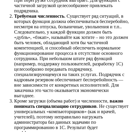
При перегрузке сотрудник выгорает. Для функций с
частичной загрузкой целесообразнее привлекать
подрядчика.
Требуемая численность
. Существует ряд ситуаций, в
которых функция должна обеспечиваться бесперебойно,
несмотря на отпуска, больничные, увольнения и т.п..
Следовательно, у каждой функции должен быть
«дубль», «бэкап», называйте как хотите – но это должен
быть человек, обладающий хотя бы частичной
компетенцией, и способный обеспечить нормальное
функционирование процесса в отсутствие основного
сотрудника. При небольшом штате ряд функций
(например, поддержку пользователей, разработку 1С)
целесообразно передавать подрядчику,
специализирующемуся на таких услугах. Подрядчик с
кадровым резервом обеспечивает бесперебойность —
вне зависимости от конкретных исполнителей. Для
заказчика это часто оказывается экономически
выгоднее.
Кроме загрузки (объема работ) и численности,
важно
понимать специализацию сотрудников
. Не существует
универсальных «компьюторщиков» (как и врачей,
учителей), поэтому неправильно нагружать
администратора баз данных задачами по
программированию в 1С. Результат будет