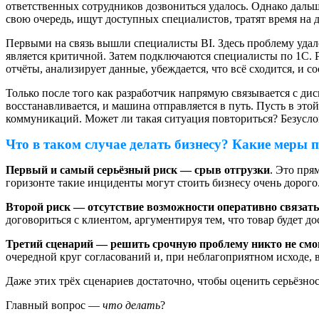
ответственных сотрудников дозвониться удалось. Однако дальше
свою очередь, ищут доступных специалистов, тратят время на
Первыми на связь вышли специалисты BI. Здесь проблему удало
является критичной. Затем подключаются специалисты по 1С. Р
отчёты, анализирует данные, убеждается, что всё сходится, и с
Только после того как разработчик напрямую связывается с ди
восстанавливается, и машина отправляется в путь. Пусть в это
коммуникаций. Может ли такая ситуация повториться? Безусло
Что в таком случае делать бизнесу? Какие меры
Первый и самый серьёзный риск — срыв отгрузки
. Это пря
горизонте такие инциденты могут стоить бизнесу очень дорого
Второй риск — отсутствие возможности оперативно связат
договориться с клиентом, аргументируя тем, что товар будет до
Третий сценарий — решить срочную проблему никто не смо
очередной круг согласований и, при неблагоприятном исходе, 
Даже этих трёх сценариев достаточно, чтобы оценить серьёзнос
Главный вопрос —
что делать
?