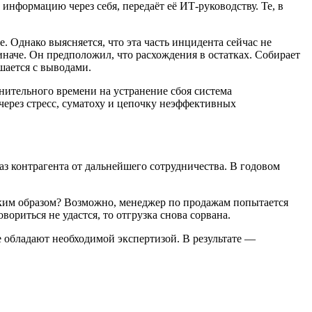
информацию через себя, передаёт её ИТ-руководству. Те, в
. Однако выясняется, что эта часть инцидента сейчас не
иначе. Он предположил, что расхождения в остатках. Собирает
ашается с выводами.
лнительного времени на устранение сбоя система
 через стресс, суматоху и цепочку неэффективных
з контрагента от дальнейшего сотрудничества. В годовом
аким образом? Возможно, менеджер по продажам попытается
вориться не удастся, то отгрузка снова сорвана.
е обладают необходимой экспертизой. В результате —