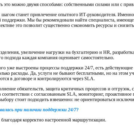
ть это можно двумя способами: собственными силами или с при
 шагом станет привлечение опытного ИТ-руководителя. Именно 
й поддержки. Мы бы рекомендовали найти специалиста, имеюще
ктиве это позволит существенно сэкономить ресурсы и снизить 
зделения, увеличение нагрузки на бухгалтерию и HR, разработк
о подхода каждая компания оценивает самостоятельно.
го уже выстроены процессы поддержки 24/7, есть действующие к
олько расходы. Да, услуги не бывают бесплатными, но на этом у
уются в договоре и контролируются через SLA.
лнение обязательств, защита критичных процессов и отгрузок,
 соответствии с согласованным SLA, мониторинг, проактивное п
бору стоит подходить взвешенно: не ориентироваться исключит
валась при наличии поддержки 24/7
?
 благодаря корректно настроенной маршрутизации.