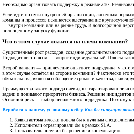
Необходимо организовать поддержку в режиме 24/7. Реализова
Если идти по пути внутренней организации, логичным первым
команды и процессов начинается выстраивание круглосуточно
— внутри компании или на рынке труда. В долгосрочной перспе
полноценному запуску функции.
Что в этом случае ложится на плечи компании?
Существенный рост расходов, создание дополнительного подра
Подходит ли это всем — вопрос индивидуальный. Плюсы таког
Второй вариант — привлечение опытного подрядчика, у которо
в этом случае остаётся на стороне компании? Фактически это т
обязательства, включая соблюдение сроков и качества, фиксир
Преимущества такого подхода очевидны: гарантированное испо
задачи и понимают приоритеты бизнеса. Решение инцидентов в
Основной риск — выбор ненадёжного подрядчика. Поэтому к вы
Вернёмся к нашему условному кейсу.
Как бы ситуация разви
Заявка автоматически попала бы к нужным специалистам
Исполнители отреагировали бы в рамках SLA.
Пользователь получил бы решение и консультацию.