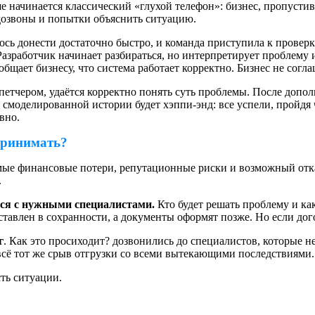
 начинается классический «глухой телефон»: бизнес, пропустив 
 дозвоны и попытки объяснить ситуацию.
сь донести достаточно быстро, и команда приступила к проверке
азработчик начинает разбираться, но интерпретирует проблему 
ообщает бизнесу, что система работает корректно. Бизнес не согл
спетчером, удаётся корректно понять суть проблемы. После допо
й смоделированной истории будет хэппи-энд: все успели, пройдя
вно.
 принимать?
мые финансовые потери, репутационные риски и возможный отка
.
ься с нужными специалистами.
Кто будет решать проблему и к
ставлен в сохранности, а документы оформят позже. Но если дого
г
. Как это просиходит? дозвонились до специалистов, которые н
всё тот же срыв отгрузки со всеми вытекающими последствиями.
ть ситуации.