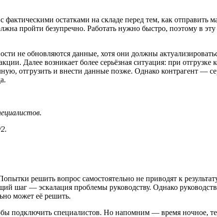
с фактическими остатками на складе перед тем, как отправить 
должна пройти безупречно. Работать нужно быстро, поэтому в эт
ности не обновляются данные, хотя они должны актуализировать
еакции. Далее возникает более серьёзная ситуация: при отгрузк
ную, отгрузить и внести данные позже. Однако контрагент — сер
а.
ециалистов.
2.
. Попытки решить вопрос самостоятельно не приводят к результа
ий шаг — эскалация проблемы руководству. Однако руководство 
ьно может её решить.
чтобы подключить специалистов. Но напомним — время ночное, т