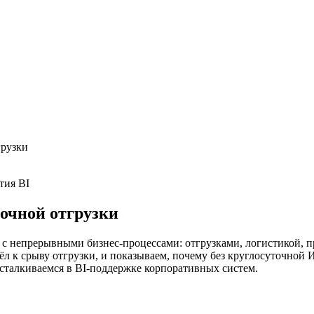
грузки
тия BI
ночной отгрузки
с непрерывными бизнес-процессами: отгрузками, логистикой, пр
вёл к срыву отгрузки, и показываем, почему без круглосуточной
 сталкиваемся в BI-поддержке корпоративных систем.