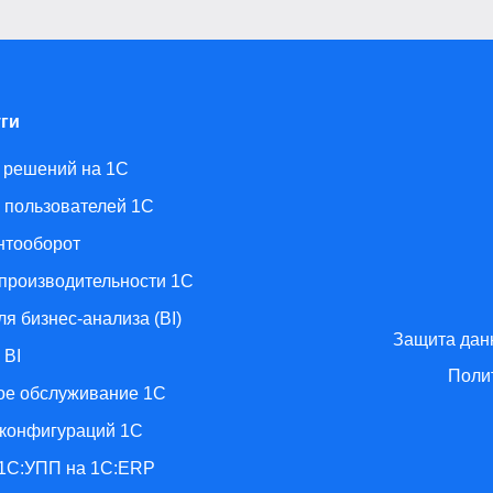
ги
 решений на 1С
 пользователей 1С
нтооборот
производительности 1С
я бизнес-анализа (BI)
Защита данн
 BI
Поли
ое обслуживание 1С
 конфигураций 1С
 1С:УПП на 1С:ERP