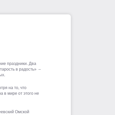
ние праздники. Два
Старость в радость» –
ых.
тря на то, что
а в мире от этого не
реевский Омской