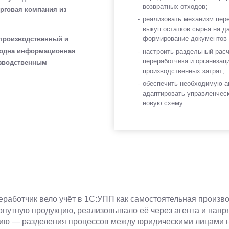
возвратных отходов;
рговая компания из
реализовать механизм пер
выкуп остатков сырья на д
формирование документов о
производственный и
, одна информационная
настроить раздельный расч
переработчика и организац
изводственным
производственных затрат;
обеспечить необходимую а
адаптировать управленчес
новую схему.
еработчик вело учёт в 1С:УПП как самостоятельная произв
путную продукцию, реализовывало её через агента и напря
цию — разделения процессов между юридическими лицами н