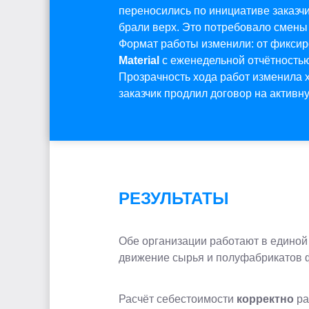
переносились по инициативе заказ
брали верх. Это потребовало смены
Формат работы изменили: от фиксир
Material
с еженедельной отчётностью
Прозрачность хода работ изменила 
заказчик продлил договор на активн
РЕЗУЛЬТАТЫ
Обе организации работают в едино
движение сырья и полуфабрикатов ф
Расчёт себестоимости
корректно
ра