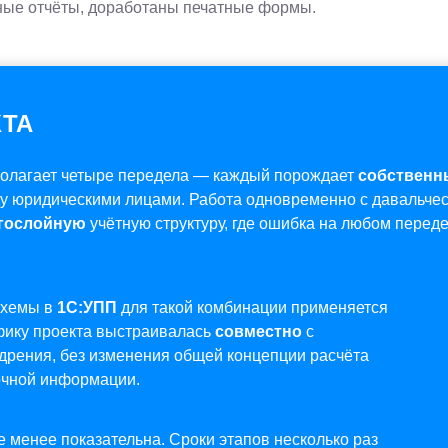
ные отчёты, доработаны печатные формы.
КТА
олагает четыре передела — каждый порождает
собственн
 юридическими лицами. Работа одновременно с давальчес
гослойную
учётную структуру, где ошибка на любом перед
схемы в
1С:УПП
для такой комбинации применяется
фику проекта выстраивалась
совместно
с
едрения, без изменения общей концепции расчёта
очной информации.
 менее показательна. Сроки этапов несколько раз