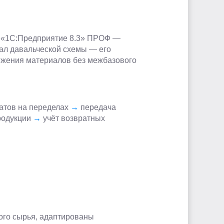
 «1С:Предприятие 8.3» ПРОФ —
нал давальческой схемы — его
вижения материалов без межбазового
атов на переделах
→
передача
родукции
→
учёт возвратных
ого сырья, адаптированы