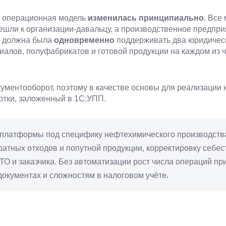
ы операционная модель
изменилась принципиально
. Все
ешли к организации-давальцу, а производственное предпри
П должна была
одновременно
поддерживать два юридическ
иалов, полуфабрикатов и готовой продукции на каждом из
окументооборот, поэтому в качестве основы для реализаци
отки, заложенный в 1С:УПП.
 платформы под специфику нефтехимического производств
ратных отходов и попутной продукции, корректировку себе
О и заказчика. Без автоматизации рост числа операций п
окументах и сложностям в налоговом учёте.