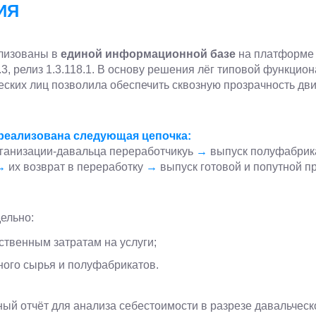
ИЯ
ализованы в
единой информационной базе
на платформе
, релиз 1.3.118.1. В основу решения лёг типовой функцио
еских лиц позволила обеспечить сквозную прозрачность д
реализована следующая цепочка:
рганизации-давальца переработчикуь
→
выпуск полуфабрик
→
их возврат в переработку
→
выпуск готовой и попутной п
ельно:
ственным затратам на услуги;
ного сырья и полуфабрикатов.
ый отчёт для анализа себестоимости в разрезе давальческ