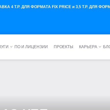
 4 Т.Р. ДЛЯ ФОРМАТА FIX PRICE и 3,5 Т.Р. ДЛЯ Ф
ВЕ ПОЛИПРОПИЛЕНА: АВТОМАТИЗАЦИЯ ПРОЦЕССИНГОВОГО УЧЁТА ДЛЯ 
ЛУГИ
ПО И ЛИЦЕНЗИИ
ПРОЕКТЫ
КАРЬЕРА
БЛ