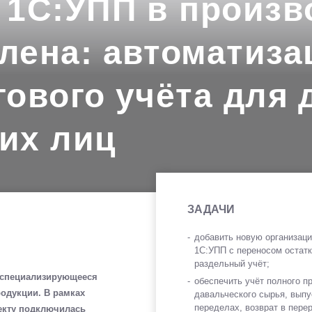
 1С:УПП в произв
лена: автоматиза
ового учёта для 
их лиц
ЗАДАЧИ
добавить новую организац
1С:УПП с переносом остатк
раздельный учёт;
 специализирующееся
обеспечить учёт полного п
одукции. В рамках
давальческого сырья, выпу
переделах, возврат в перер
екту подключилась