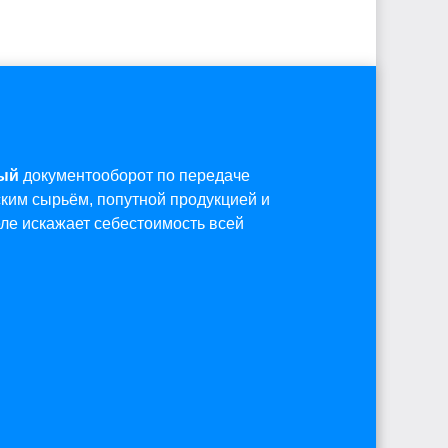
ый
документооборот по передаче
ким сырьём, попутной продукцией и
еле искажает себестоимость всей