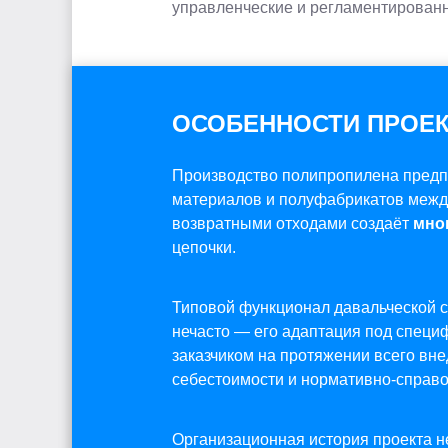
управленческие и регламентирован
ОСОБЕННОСТИ ПРОЕ
Производство полипропилена предп
материалов и полуфабрикатов между
возвратными отходами создаёт
мно
цепочки.
Типовой функционал давальческой 
нечасто — его адаптация под специ
заказчиком на протяжении всего вн
себестоимости и нормативно-справ
Организационная история проекта не