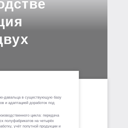
одстве
ция
двух
ию-давальца в существующую базу
ов и адаптацией доработок под
роизводственного цикла: передача
ск полуфабрикатов на четырёх
аботку, учёт попутной продукции и