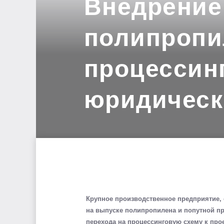
Внедрение
полипропи
процессинг
юридическ
Крупное производственное предприятие,
на выпуске полипропилена и попутной пр
перехода на процессинговую схему к про