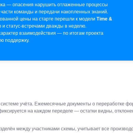
чика — опасения нарушить отлаженные процессы
 части команды и передачи накопленных знаний.
ованной цены на старте перешли к модели
Time &
 и статус-встречами дважды в неделю.
характер взаимодействия — по итогам проекта
ую поддержку.
й системе учёта. Ежемесячные документы о переработке ф
иксируется на каждом переделе — остатки видны, отклон
зделён между участниками схемы, учитывает все производ