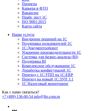
Проекты
Карьера в ФТО
Вакансии
Прайс лист 1С
ISO 9001:2015
Карта сайта
Наши услуги
Внедрение решений на 1С
Поддержка пользователей 1С
1С:Документооборот
Ускорение производительности 1С
Системы для бизнес-анализа (BI)
Поддержка BI
Комплексное обслуживание 1С
Доработка конфигураций 1С
Переход с 1С:УПП на 1С:ERP
Переход на новый 1C:ЗУП 3.1
1С Налоговый мониторинг
Как с нами связаться?
+7 (499) 136-00-54
info@fto.com.ru