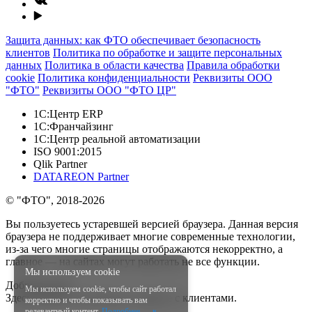
Защита данных: как ФТО обеспечивает безопасность
клиентов
Политика по обработке и защите персональных
данных
Политика в области качества
Правила обработки
cookie
Политика конфиденциальности
Реквизиты ООО
"ФТО"
Реквизиты ООО "ФТО ЦР"
1С:Центр ERP
1С:Франчайзинг
1С:Центр реальной автоматизации
ISO 9001:2015
Qlik Partner
DATAREON Partner
© "ФТО", 2018-2026
Вы пользуетесь устаревшей версией браузера. Данная версия
браузера не поддерживает многие современные технологии,
из-за чего многие страницы отображаются некорректно, а
главное — на сайтах могут работать не все функции.
Мы используем cookie
Добрый день!
Мы используем cookie, чтобы сайт работал
Здесь Даниил, менеджер по работе с клиентами.
корректно и чтобы показывать вам
релевантный контент.
Подробнее — в