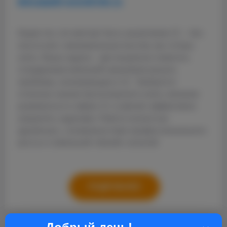
МЛАДШИЙ АНАЛИТИК 1С
Ищем тех, кто мечтает быть аналитиком 1С – без
опыта или с минимальным опытом, мы готовы
учить. Ваша задача – дистанционно помогать
сотрудникам компаний-заказчиков решать
проблемы, возникающие в 1С. Требуются
отличное знание бухгалтерского учета, желание
развиваться в сфере 1С и умение эффективно
управлять задачами. Работа полностью
удалённая, с возможностями профессионального
роста и стабильной «белой» оплатой.
ПОДРОБНЕЕ