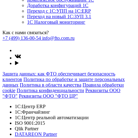
Доработка конфигураций 1С
Переход с 1С:УПП на 1С:ERP
Переход на новый 1C:ЗУП 3.1
1С Налоговый мониторинг
Как с нами связаться?
+7 (499) 136-00-54
info@fto.com.ru
Защита данных: как ФТО обеспечивает безопасность
клиентов
Политика по обработке и защите персональных
данных
Политика в области качества
Правила обработки
cookie
Политика конфиденциальности
Реквизиты ООО
"ФТО"
Реквизиты ООО "ФТО ЦР"
1С:Центр ERP
1С:Франчайзинг
1С:Центр реальной автоматизации
ISO 9001:2015
Qlik Partner
DATAREON Partner